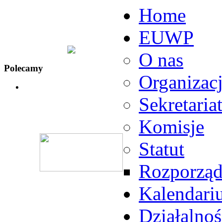
Home
EUWP
O nas
Polecamy
Organizac
Sekretaria
Komisje
Statut
Rozporząd
Kalendari
Działalnoś