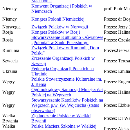
Macedonia
Konwent Organizacji Polskich w
Niemcy
prof. Piotr M
Niemczech
Niemcy
Kongres Polonii Niemieckiej
Prezes: dr Bo
Norwegia
Związek Polaków w Norwegii
Prezes: Jerzy
Rosja
Kongres Polaków w Rosji
Prezes: Hali
Stowarzyszenie Kulturalno-Oświatowe
Rosja
Prezes: Czesł
„Polonia” w Sankt Petersburgu
Związek Polaków w Rumunii „Dom
Rumunia
Prezes:Gerwa
Polski”
Zrzeszenie Organizacji Polskich w
Szwecja
Prezes: Teres
Szwecji
Federacja Organizacji Polskich na
Ukraina
Prezes: Emil
Ukrainie
Polskie Stowarzyszenie Kulturalne im.
Węgry
Prezes: Eugen
J. Bema
Ogólnokrajowy Samorząd Mniejszości
Węgry
Prezes: Halin
Polskiej na Węgrzech
Stowarzyszenie Katolików Polskich na
Węgry
Wegrzech p.w. św. Wojciecha (status
Prezes: Elżbi
obserwatora)
Wielka
Zjednoczenie Polskie w Wielkiej
Prezes: Dr Wł
Brytania
Brytanii
Wielka
Polska Macierz Szkolna w Wielkiej
Prezes: Alek