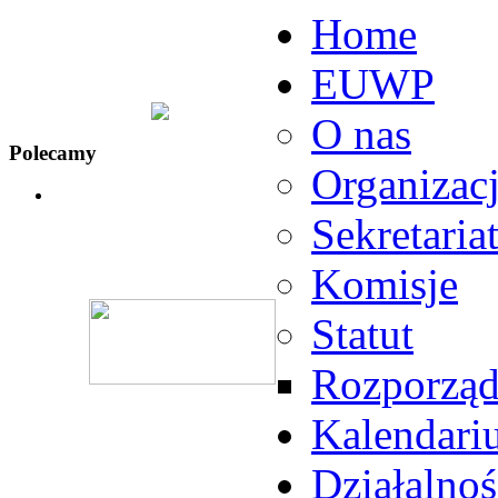
Home
EUWP
O nas
Polecamy
Organizac
Sekretaria
Komisje
Statut
Rozporząd
Kalendari
Działalnoś