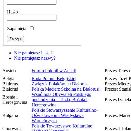
Hasło
Zapamiętaj
Nie pamiętasz hasła?
Nie pamiętasz nazwy?
Austria
Forum Polonii w Austrii
Prezes Teres
Belgia
Rada Polonii Belgijskiej
Prezes Józef 
Białoruś
Związek Polaków na Białorusi
Prezes Mieczy
Białoruś
Polska Macierz Szkolna na Białorusi
Prezes: Stani
Wspólnota Obywateli Polskiego
Bośnia i
pochodzenia – Tuzla, Bośnia i
Prezes Izabel
Hercegowina
Hercegowina
Polskie Stowarzyszenie Kulturalno-
Bułgaria
Oświatowe im. Władysława
Prezes: Mari
Warneńczyka
Polskie Towarzystwo Kulturalne
Chorwacja
Prezes: PJola