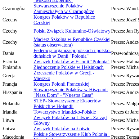
“Mikołaj Kopernik”
Stowarzyszenie Polaków
Czarnogóra
Prezes: Wanda
Zamieszkałych w Czarnogórze
Kongres Polaków w Republice
Czechy
Prezes: Józef
Czeskiej
Czechy
Polski Związek Kulturalno-Oświatowy
Prezes: Jan R
Macierz Szkolna w Republice Czeskiej
Czechy
Prezes: Andrz
(status obserwatora)
Federacja organizacji polskich i polsko-
Dania
Przewodnicząc
duńskich w Danii "Polonia"
Estonia
Związek Polaków w Estonii "Polonia"
Prezes: Halin
Finlandia
Zjednoczenie Polskie w Helsinkach
Prezes: Michał
Zrzeszenie Polaków w Grecji -
Grecja
Prezes: Rysza
Mieszko
Francja
Kongres Polonii Francuskiej
Prezes: Prezes
Stowarzyszenie Polaków w Hiszpanii
Hiszpania
Prezes: Andrz
"Nasz Dom" - "Nuestra Casa"
STEP- Stowarzyszenie Ekspertów
Holandia
Prezes: Małg
Polskich w Holandii
Irlandia
Towarzystwo Irlandzko-Polskie
Prezes dr Jar
Związek Polaków na Litwie - Zarząd
Litwa
Prezes: Mich
Główny
Łotwa
Związek Polaków na Łotwie
Prezes: Rysza
Polskie Stowarzyszenie Klub Polonia -
Macedonia
Prezes: Teres