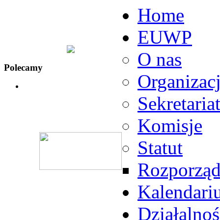
Home
EUWP
O nas
Polecamy
Organizac
Sekretaria
Komisje
Statut
Rozporząd
Kalendari
Działalnoś