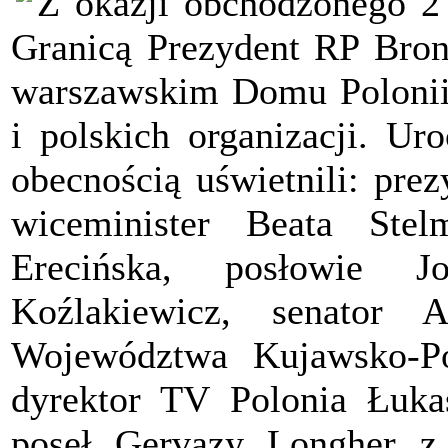
Z okazji obchodzonego 2
Granicą Prezydent RP Bron
warszawskim Domu Polonii 
i polskich organizacji. U
obecnością uświetnili: pre
wiceminister Beata Stel
Erecińska, posłowie 
Koźlakiewicz, senator A
Województwa Kujawsko-P
dyrektor TV Polonia Łuka
poseł Gervazy Longher z 