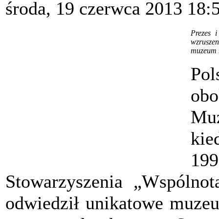
środa, 19 czerwca 2013 18:
Prezes i
wzruszen
muzeum n
Pol
ob
Mu
kie
19
Stowarzyszenia „Wspólnot
odwiedził unikatowe muzeu