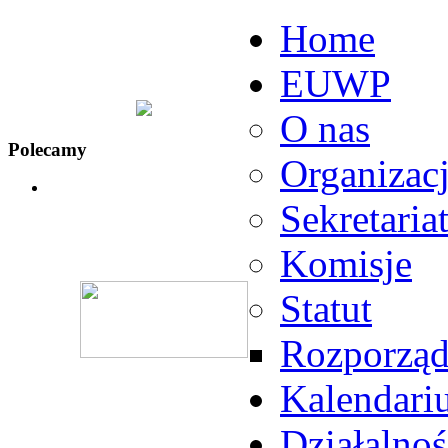
Home
EUWP
O nas
Polecamy
Organizac
Sekretaria
Komisje
Statut
Rozporząd
Kalendari
Działalnoś