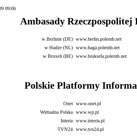
09 09:06
ady Rzeczpospolitej Po
w Berlinie (DE)
www.berlin.polemb.net
w Hadze (NL)
www.haga.polemb.net
w Bruxeli (BE)
www.bruksela.polemb.net
ie Platformy Informac
Onet
www.onet.pl
Wirtualna Polska
www.wp.pl
Interia
www.interia.pl
TVN24
www.tvn24.pl