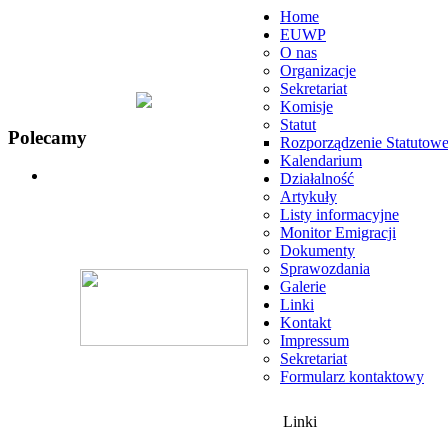
Home
EUWP
O nas
Organizacje
Sekretariat
Komisje
Statut
Polecamy
Rozporządzenie Statutow
Kalendarium
Działalność
Artykuły
Listy informacyjne
Monitor Emigracji
Dokumenty
Sprawozdania
Galerie
Linki
Kontakt
Impressum
Sekretariat
Formularz kontaktowy
Linki