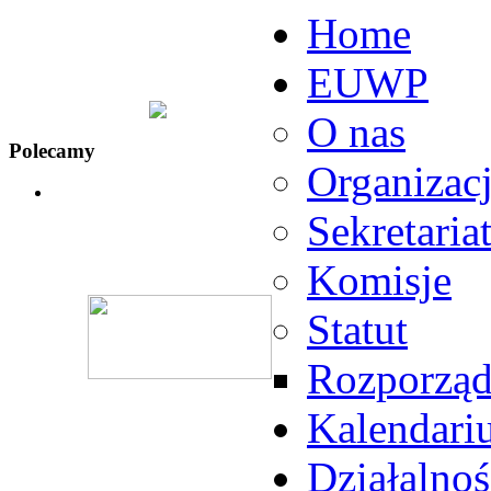
Home
EUWP
O nas
Polecamy
Organizac
Sekretaria
Komisje
Statut
Rozporząd
Kalendari
Działalnoś