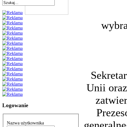
wybra
Sekretar
Unii ora
zatwie
Logowanie
Prezes
generalne
Nazwa użytkownika