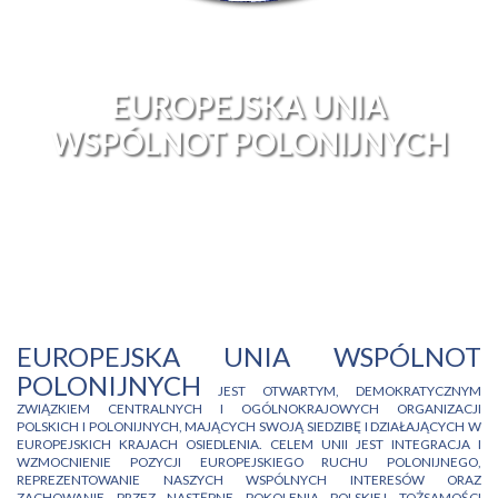
EUROPEJSKA UNIA
WSPÓLNOT POLONIJNYCH
EUROPEJSKA UNIA WSPÓLNOT
POLONIJNYCH
JEST OTWARTYM, DEMOKRATYCZNYM
ZWIĄZKIEM CENTRALNYCH I OGÓLNOKRAJOWYCH ORGANIZACJI
POLSKICH I POLONIJNYCH, MAJĄCYCH SWOJĄ SIEDZIBĘ I DZIAŁAJĄCYCH W
EUROPEJSKICH KRAJACH OSIEDLENIA. CELEM UNII JEST INTEGRACJA I
WZMOCNIENIE POZYCJI EUROPEJSKIEGO RUCHU POLONIJNEGO,
REPREZENTOWANIE NASZYCH WSPÓLNYCH INTERESÓW ORAZ
ZACHOWANIE PRZEZ NASTĘPNE POKOLENIA POLSKIEJ TOŻSAMOŚCI