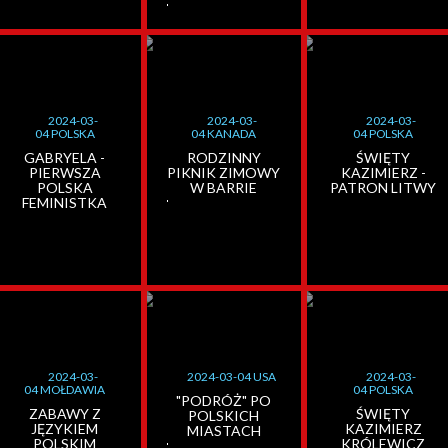
2024-03-
2024-03-
2024-03-
04 POLSKA
04 KANADA
04 POLSKA
GABRYELA -
RODZINNY
ŚWIĘTY
PIERWSZA
PIKNIK ZIMOWY
KAZIMIERZ -
POLSKA
W BARRIE
PATRON LITWY
FEMINISTKA
2024-03-
2024-03-04 USA
2024-03-
04 MOŁDAWIA
04 POLSKA
"PODRÓŻ" PO
ZABAWY Z
ŚWIĘTY
POLSKICH
JĘZYKIEM
KAZIMIERZ
MIASTACH
POLSKIM
KRÓLEWICZ