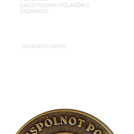
ZJAZD POLONII I POLAKÓW Z
ZAGRANICY
NAJWIĘKSZE WYDARZENIE POLONIJNE
OSTATNICH LAT
RELACJA ZE ZJAZDU