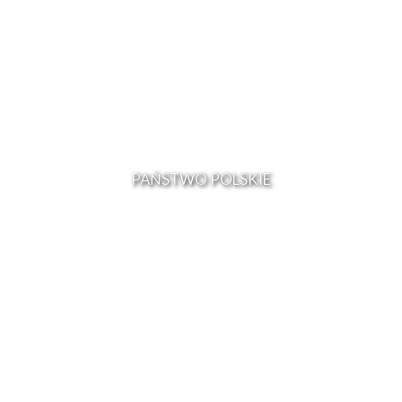
PAŃSTWO POLSKIE
PREZYDENT - RZĄD - SENAT - INFORMACJE ŹRÓDŁOWE