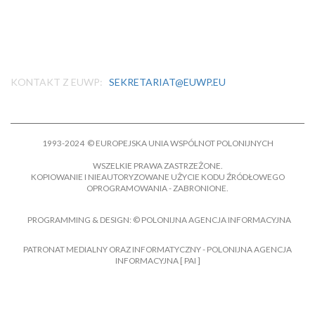
UNION DES COMMUNAUTÉS POLONAISES EN EUROPE
SEKRETARIAT:
ÄNGAHUSVÄGEN 22 261 76 ASMUNDTORP SWEDEN
KONTAKT Z EUWP:
SEKRETARIAT@EUWP.EU
1993-2024 © EUROPEJSKA UNIA WSPÓLNOT POLONIJNYCH
WSZELKIE PRAWA ZASTRZEŻONE.
KOPIOWANIE I NIEAUTORYZOWANE UŻYCIE KODU ŹRÓDŁOWEGO
OPROGRAMOWANIA - ZABRONIONE.
PROGRAMMING & DESIGN: © POLONIJNA AGENCJA INFORMACYJNA
PATRONAT MEDIALNY ORAZ INFORMATYCZNY - POLONIJNA AGENCJA
INFORMACYJNA [ PAI ]